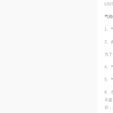
L01
气动
1、
2、
为了
4、
5、
6、
示盘
后，