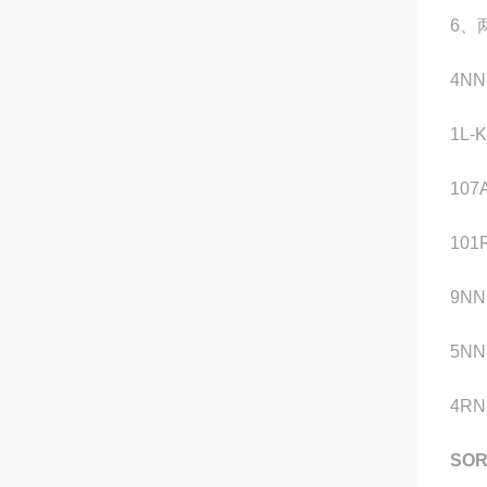
6、
4NN
1L-
107
101
9NN
5NN
4RN
SO