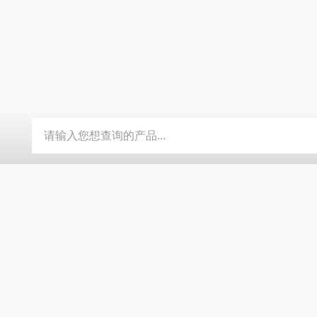
-ZSEA-A
*皮尔兹PILZ安全激光扫描仪
RZMO-TER-010