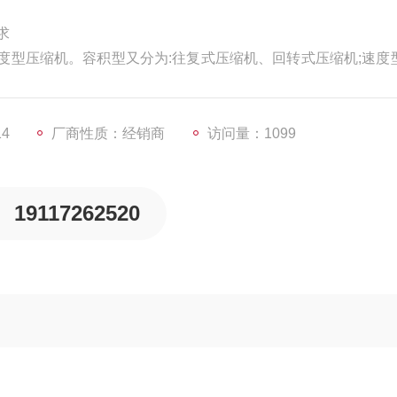
求
度型压缩机。容积型又分为:往复式压缩机、回转式压缩机;速度
和混流式压缩机。
后进行的。压缩机应按以下要求进行负荷运转:
14
厂商性质：经销商
访问量：1099
19117262520