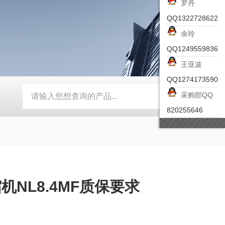
罗丹
QQ1322728622
余玲
QQ1249559836
王亚波
QQ1274173590
采购部QQ
-ZSEA-A
*皮尔兹PILZ安全激光扫描仪
RZMO-TER-010
820255646
机NL8.4MF质保要求