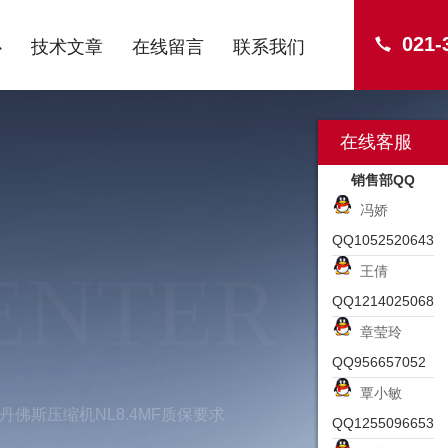
021-
心
技术文章
在线留言
联系我们
在线客服
销售部QQ
冯娇
QQ1052520643
ENTER
王倩
QQ1214025068
章莹玲
QQ956657052
覃小敏
S丹佛斯压缩机NL8.4MF质保要求
QQ1255096653