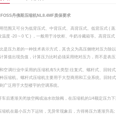
NFOSS丹佛斯压缩机NL8.4MF质保要求
用范围又可分为低背压式、中背压式、高背压式。低背压式 ( 蒸发温度
蒸发温度 -20 ~ 0 ℃ ) ，一般用于冷饮柜、牛奶冷藏箱等。高背压式
比是压力差的一种技术表示方式，其含义为高压侧绝对压力除
计算值出现负值，计算压力比时必须采用绝对压力，而不是表压
和空调行业中采用的压缩机有5大类型:往复式、螺杆式、回转
种压缩机。螺杆式压缩机主要用于大型商用和工业系统。回转
则广泛用于大型楼宇的空调系统。
开车后逐渐关闭放空阀或油水吹除阀，在压缩机的1/4额定压力下运转
压缩机在最小压力下运转，无异常现象后，方得将压力逐渐升高;