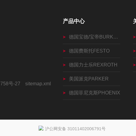
产品中心
德国宝德/宝帝BURKERT
德国费斯托FESTO
德国力士乐REXROTH
美国派克PARKER
758号-27
sitemap.xml
德国菲尼克斯PHOENIX
沪公网安备 31011402006791号