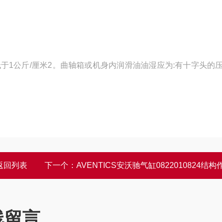
于1公斤/厘米2。曲轴箱或机身内润滑油油湿应为:有十字头的
返回列表
下一个：
AVENTICS安沃驰气缸0822010824结构
线留言