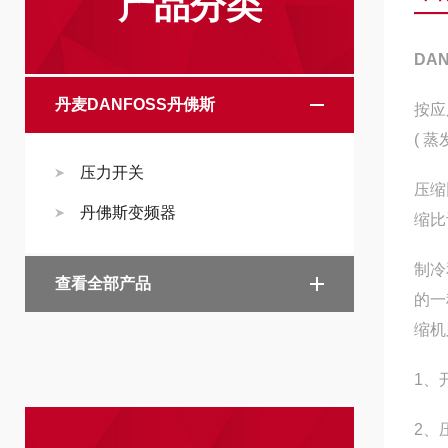
产品分类
DA
丹麦DANFOSS丹佛斯
按应
( 
压力开关
压缩
丹佛斯变频器
缩比
制冷
查看全部产品
的一
缩机
1、
2、