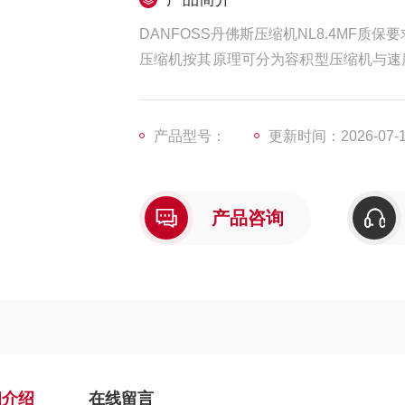
DANFOSS丹佛斯压缩机NL8.4MF质保要
压缩机按其原理可分为容积型压缩机与速
机又分为:轴流式压缩机、离心式压缩机
压缩机负荷运转是在空车运转和吹洗完成
产品型号：
更新时间：2026-07-
产品咨询
细介绍
在线留言