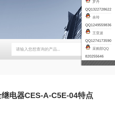
罗丹
QQ1322728622
余玲
QQ1249559836
王亚波
QQ1274173590
采购部QQ
-ZSEA-A
*皮尔兹PILZ安全激光扫描仪
RZMO-TER-010
820255646
继电器CES-A-C5E-04特点