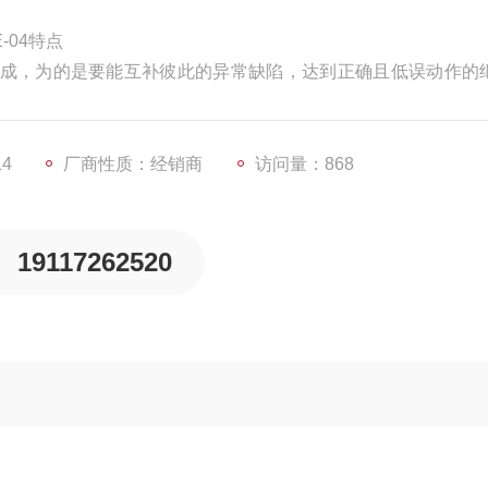
-04特点
成，为的是要能互补彼此的异常缺陷，达到正确且低误动作的
因素则愈高，因此需设计出多种安全继电器以保护不同等级机
机械操作人员。
14
厂商性质：经销商
访问量：868
19117262520