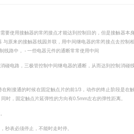
求需要使用接触器的常闭接点才能达到控制目的，但是接触器本
器 与原来的接触器线园并联，用中间继电器的常闭接点去控制
线路中， - 一些电器元件的通断常常使用中间
动消碰电路，三极管控制中间继电器的通断，从而达到控制消碰
持在刚接通的时候在固定触点片的前1/3，动作的终止阶段是在
同时，固定触点片延弹性的方向有0.5mm左右的弹性距离。
置。
合，秒表必须停止，不能时走时停。