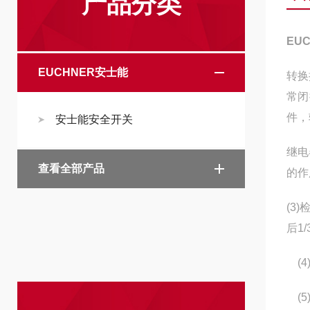
产品分类
EU
EUCHNER安士能
转换
常闭
件，
安士能安全开关
继电
查看全部产品
的作
(3
后1
(4
(5