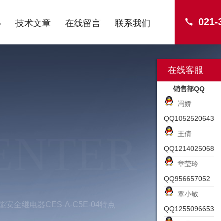
021-
心
技术文章
在线留言
联系我们
在线客服
销售部QQ
冯娇
QQ1052520643
ENTER
王倩
QQ1214025068
章莹玲
QQ956657052
覃小敏
能安全继电器CES-A-C5E-04特点
QQ1255096653