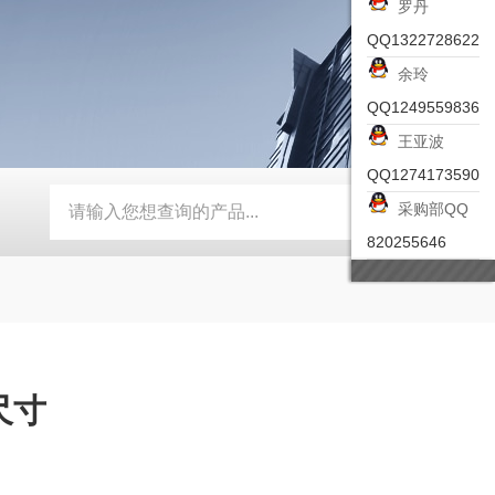
罗丹
QQ1322728622
余玲
QQ1249559836
王亚波
QQ1274173590
采购部QQ
-ZSEA-A
*皮尔兹PILZ安全激光扫描仪
RZMO-TER-010
820255646
尺寸