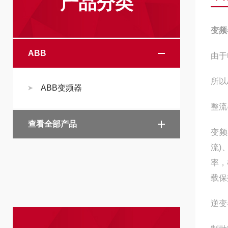
产品分类
变频
ABB
由于
所以
ABB变频器
整流
查看全部产品
变频
流)
率，
载保
逆变