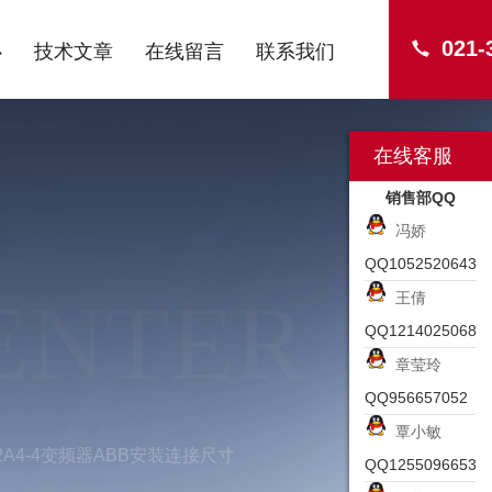
021-
心
技术文章
在线留言
联系我们
在线客服
销售部QQ
冯娇
QQ1052520643
ENTER
王倩
QQ1214025068
章莹玲
QQ956657052
覃小敏
-02A4-4变频器ABB安装连接尺寸
QQ1255096653