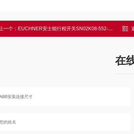
上一个：
EUCHNER安士能行程开关SN02K08-552-M功能
在