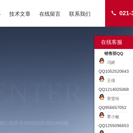
021-
心
技术文章
在线留言
联系我们
在线客服
销售部QQ
冯娇
QQ1052520643
ENTER
王倩
QQ1214025068
章莹玲
QQ956657052
覃小敏
能行程开关SN02K08-552-M功能
QQ1255096653