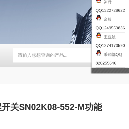
罗丹
QQ1322728622
余玲
QQ1249559836
王亚波
QQ1274173590
采购部QQ
-ZSEA-A
*皮尔兹PILZ安全激光扫描仪
RZMO-TER-010
820255646
关SN02K08-552-M功能