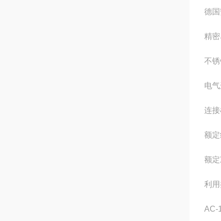
德国
精密
不锈
电气
连接横
额定
额定
利
AC-