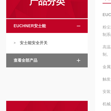
产品分类
EU
EUCHNER安士能
粉尘
制系
安士能安全开关
高温
制。
查看全部产品
金属
触发力
安装
机械寿