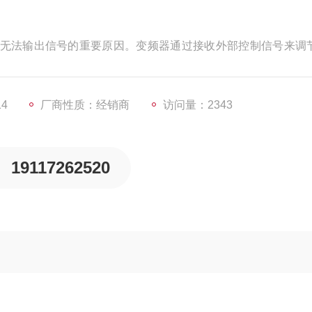
无法输出信号的重要原因。变频器通过接收外部控制信号来调
在错误，变频器可能无法正确识别和执行指令。这可能是由于
等原因导致的。因此，在排查故障时，需要检查控制信号线路
正常。
14
厂商性质：经销商
访问量：2343
19117262520