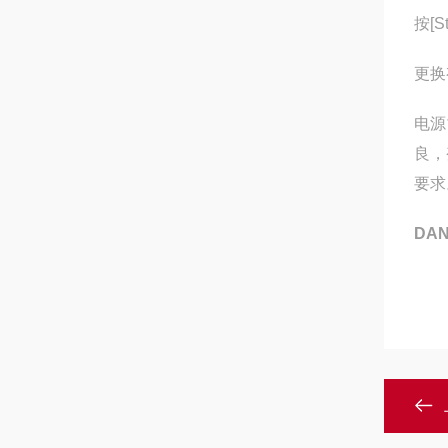
按[S
更换
电源
良，
要求
DA