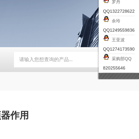
罗丹
QQ1322728622
余玲
QQ1249559836
王亚波
QQ1274173590
采购部QQ
-ZSEA-A
*皮尔兹PILZ安全激光扫描仪
RZMO-TER-010
820255646
频器作用