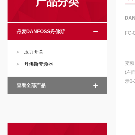
产品分类
DA
丹麦DANFOSS丹佛斯
FC-
压力开关
变频
丹佛斯变频器
(左
示0-
查看全部产品
在变
P7
P75