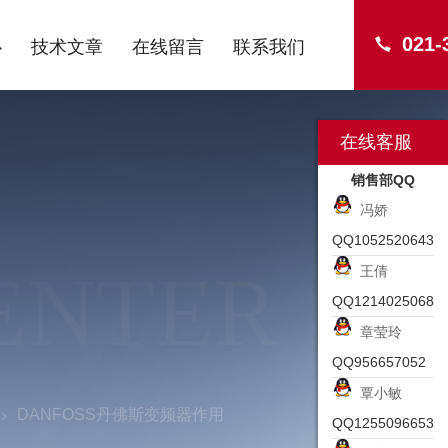
021-
心
技术文章
在线留言
联系我们
在线客服
销售部QQ
冯娇
QQ1052520643
ENTER
王倩
QQ1214025068
章莹玲
QQ956657052
覃小敏
DANFOSS丹佛斯变频器作用
QQ1255096653