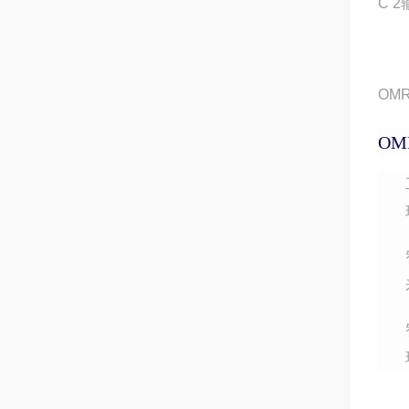
C 
OM
O