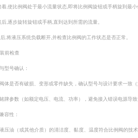
 )接着,使比例阀处于最小流量状态,即将比例阀旋钮或手柄旋到最
 )然后,逐步旋转旋钮或手柄,直到达到所需的流量。
)最后,将液压系统负载断开,并检查比例阀的工作状态是否正常。
 安装前检查
与型号确认：
阀体是否有破损、变形或零件缺失，确认型号与设计要求一致（
铭牌参数（如额定电压、电流、功率），避免接入错误电源导致
兼容性：
液压油（或其他介质）的清洁度、黏度、温度符合比例阀的技