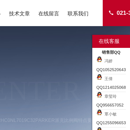
021-
心
技术文章
在线留言
联系我们
在线客服
销售部QQ
冯娇
QQ1052520643
ENTER
王倩
QQ1214025068
章莹玲
QQ956657052
覃小敏
32HC0NL7019C32PARKER派克比例阀特点要求
QQ1255096653