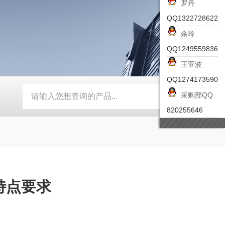
罗丹
QQ1322728622
余玲
QQ1249559836
王亚波
QQ1274173590
采购部QQ
-ZSEA-A
*皮尔兹PILZ安全激光扫描仪
RZMO-TER-010
820255646
特点要求