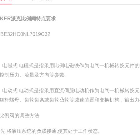
RKER派克比例阀特点要求
BE32HC0NL7019C32
）电磁式 电磁式是指采用比例电磁铁作为电气一机械转换元件
控制压力、流量及方向等参数。
）电动式 电动式是指采用直流伺服电动机作为电气一机械转换
丝杆螺母、齿轮齿条或齿轮凸轮等减速装置和变换机构，输出力
比例阀的调整方法
)首先,将液压系统的负载接通,使其处于工作状态。