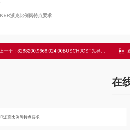
。
RKER派克比例阀特点要求
上一个：
8288200.9668.024.00BUSCHJOST先导式电磁阀选购条件
在