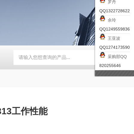
罗丹
QQ1322728622
余玲
QQ1249559836
王亚波
QQ1274173590
采购部QQ
-ZSEA-A
*皮尔兹PILZ安全激光扫描仪
RZMO-TER-010
820255646
0313工作性能