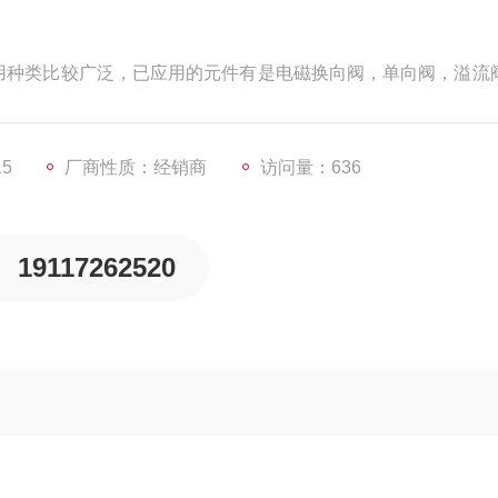
使用种类比较广泛，已应用的元件有是电磁换向阀，单向阀，溢流
体动力回路设计和机械实用性的延伸，充分展示了ATOS插装阀
15
厂商性质：经销商
访问量：636
19117262520