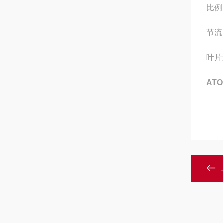
比例阀
节流阀
叶片泵
AT