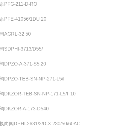
PFG-211-D-RO
PFE-41056/1DU 20
AGRL-32 50
SDPHI-3713/D55/
DPZO-A-371-S5.20
DPZO-TEB-SN-NP-271-L5/I
DKZOR-TEB-SN-NP-171-L5/I 10
DKZOR-A-173-D540
向阀DPHI-2631/2/D-X 230/50/60AC