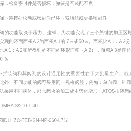
漏→检查密封件是否损坏，弹簧是否装配不良
漏→连接处松动或密封件已坏→紧螺丝或更换密封件
阀的功能取决于压力。这样，为功能实现了三个关键的加压区域。A 
实现的环面面积A 2为面积A 1的 7％或50％。面积比A 1：A 2分
比A 1：A 2和所得到的不同的环形面积（A 2），面积A 3是座
0 ％。
OS插装阀和其阀孔的设计通用性的重要性在于大批量生产。就
此外，不同功能的阀可采用同一规格阀腔，例如：单向阀、锥
法采用不同阀体，那么阀块的加工成本势必增加，ATOS插装阀
IMHA-3/210-1-40
DLHZO-TEB-SN-NP-060-L71/I