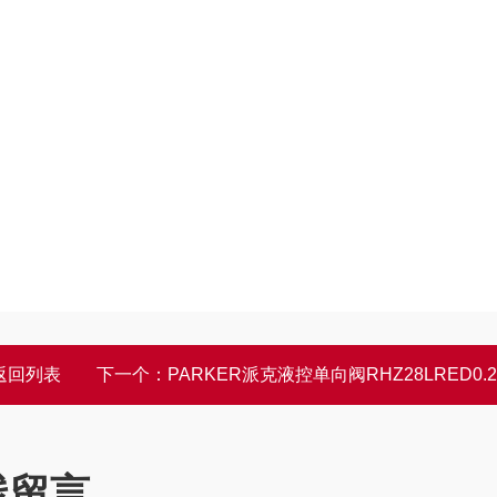
返回列表
下一个：
PARKER派克液控单向阀RHZ28LRED0.2BOMDCF
线留言