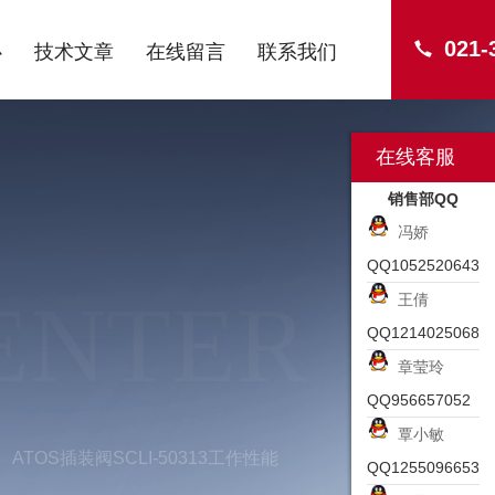
021-
心
技术文章
在线留言
联系我们
在线客服
销售部QQ
冯娇
QQ1052520643
ENTER
王倩
QQ1214025068
章莹玲
QQ956657052
覃小敏
ATOS插装阀SCLI-50313工作性能
QQ1255096653