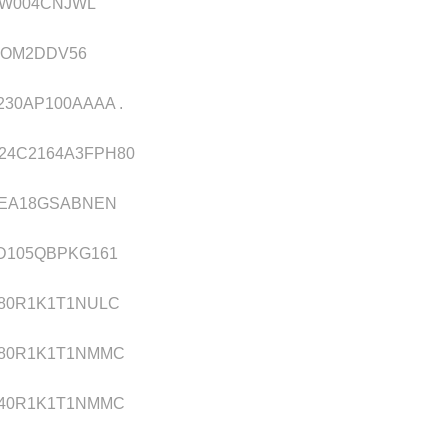
W004CNJWL
OM2DDV56
230AP100AAAA .
F24C2164A3FPH80
EA18GSABNEN
D105QBPKG161
80R1K1T1NULC
80R1K1T1NMMC
40R1K1T1NMMC