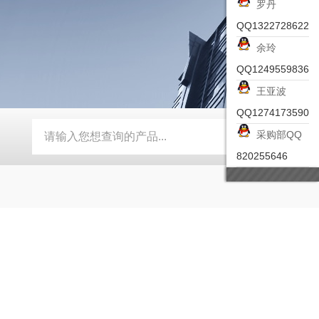
罗丹
QQ1322728622
余玲
QQ1249559836
王亚波
QQ1274173590
采购部QQ
-ZSEA-A
*皮尔兹PILZ安全激光扫描仪
RZMO-TER-010
820255646