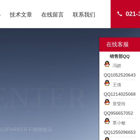
021-
心
技术文章
在线留言
联系我们
在线客服
销售部QQ
冯娇
QQ1052520643
ENTER
王倩
QQ1214025068
章莹玲
QQ956657052
覃小敏
-G1/2PARKER不锈钢接头
QQ1255096653