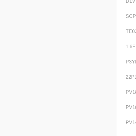
D1V
SCP
TE0
1 6
P3Y
22P
PV1
PV1
PV1