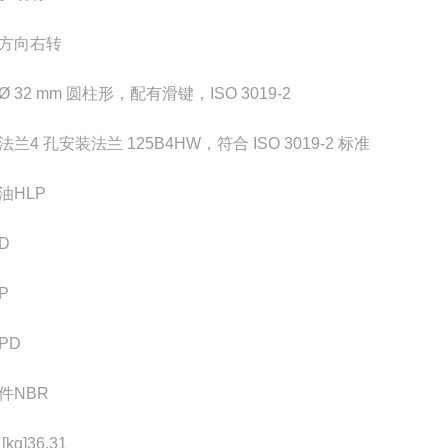
方向
右转
Ø 32 mm 圆柱形，配有滑键，ISO 3019-2
法兰
4 孔安装法兰 125B4HW，符合 ISO 3019-2 标准
油
HLP
D
P
PD
件
NBR
[kg]
36.31