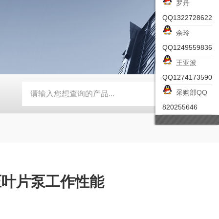
罗丹
QQ1322728622
余玲
QQ1249559836
王亚波
QQ1274173590
采购部QQ
-ZSEA-A
*皮尔兹PILZ安全激光扫描仪
RZMO-TER-010
820255646
压叶片泵工作性能