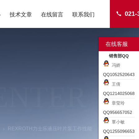
021-
心
技术文章
在线留言
联系我们
在线客服
销售部QQ
冯娇
QQ1052520643
ENTER
王倩
QQ1214025068
章莹玲
QQ956657052
覃小敏
REXROTH力士乐液压叶片泵工作性能
QQ1255096653