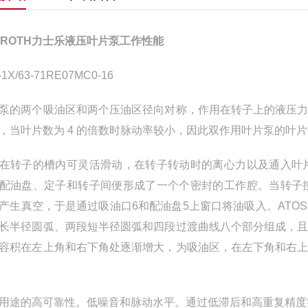
XROTH力士乐液压叶片泵工作性能
-1X/63-71RE07MC0-16
泵的两个吸油区和两个压油区径向对称，作用在转子上的液压
，当叶片数为 4 的倍数时脉动率较小，因此双作用叶片泵的叶片数一
在转子的槽内可灵活滑动，在转子转动时的离心力以及通入叶
配油盘、定子和转子间便形成了一个个密封的工作腔。当转子
产生真空，于是通过吸油口6和配油盘5上窗口将油吸入。AT
长半径圆弧、两段短半径圆弧和四段过渡曲线八个部分组成，
容积在左上角和右下角处逐渐增大，为吸油区，在左下角和右
用途的高可靠性。低噪音和脉动水平。通过低滞后和高重复精度