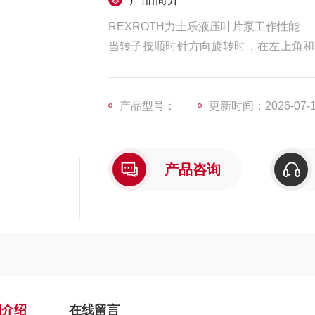
REXROTH力士乐液压叶片泵工作性能
当转子按顺时针方向旋转时，在左上角和
角处，密封工作腔容积逐渐减小，为压油
每个密封工作腔完成吸油和压油动作各两
产品型号：
更新时间：2026-07-
产品咨询
细介绍
在线留言