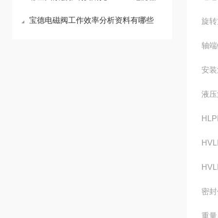
宝德电磁阀工作效率分析资料有哪些
旋转
轴端
安装
液压
HLP
HVL
HVL
密封
重量 