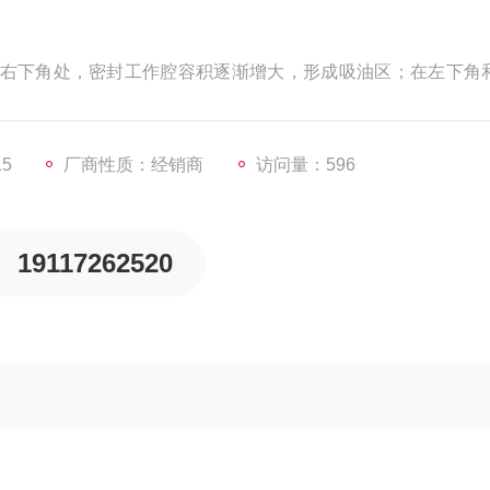
右下角处，密封工作腔容积逐渐增大，形成吸油区；在左下角
区。吸油区和压油区之间由一段封油区隔开。这种泵转子每转
次，因此称为双作用叶片泵。
15
厂商性质：经销商
访问量：596
19117262520