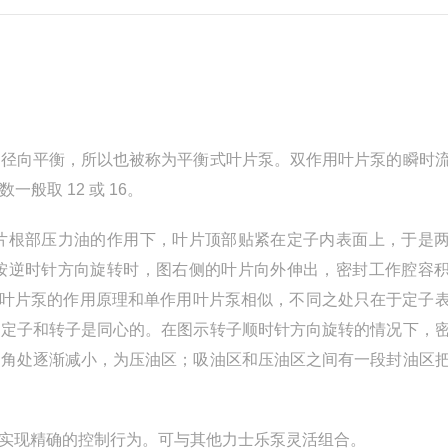
力径向平衡，所以也被称为平衡式叶片泵。双作用叶片泵的瞬时
般取 12 或 16。
片根部压力油的作用下，叶片顶部贴紧在定子内表面上，于是
按逆时针方向旋转时，图右侧的叶片向外伸出，密封工作腔容
OS叶片泵的作用原理和单作用叶片泵相似，不同之处只在于定子
且定子和转子是同心的。在图示转子顺时针方向旋转的情况下，
上角处逐渐减小，为压油区；吸油区和压油区之间有一段封油区
实现精确的控制行为。可与其他力士乐泵灵活组合。