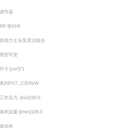
调节器
NBR 密封件
其他力士乐泵灵活组合
类型
可变
寸 [cm³]
71
系列
PV7...C/D/N/W
作压力. [bar]
160.0
积流量 [l/min]
108.0
驱动
有