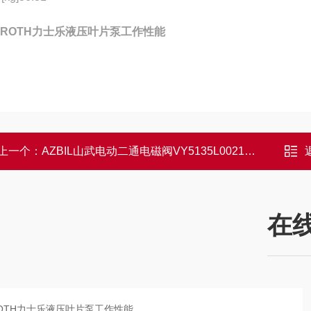
XROTH力士乐液压叶片泵工作性能
上一个：
AZBIL山武电动二通电磁阀VY5135L0021单阀体
在