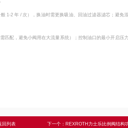
。
1-2 年 / 次），换油时需更换吸油、回油过滤器滤芯；避免
级需匹配，避免小阀用在大流量系统）；控制油口的最小开启压
返回列表
下一个：
REXROTH力士乐比例阀结构