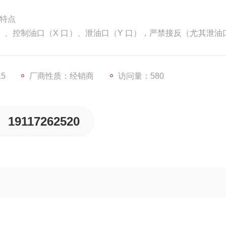
能特点
口）、控制油口（X 口）、泄油口（Y 口），严禁接反（尤其泄油
压过高）；
强行对接），防止阀体变形导致阀芯卡阻；
15
厂商性质：经销商
访问量：580
19117262520