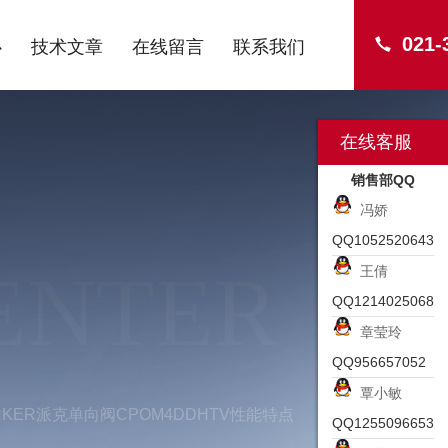
021-
心
技术文章
在线留言
联系我们
在线客服
销售部QQ
冯娇
QQ1052520643
ENTER
王倩
QQ1214025068
章莹玲
QQ956657052
覃小敏
RKER派克单向阀CPOM4DDHTV性能特点
QQ1255096653