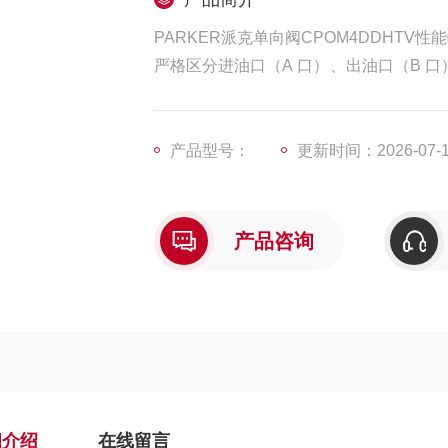
PARKER派克单向阀CPOM4DDHTV性
严格区分进油口（A 口）、出油口（B 
独回油箱，不可接在回油主管路，避免背
安装时避免阀体承受额外径向力（如管路
产品型号：
更新时间：2026-07-
产品咨询
细介绍
在线留言