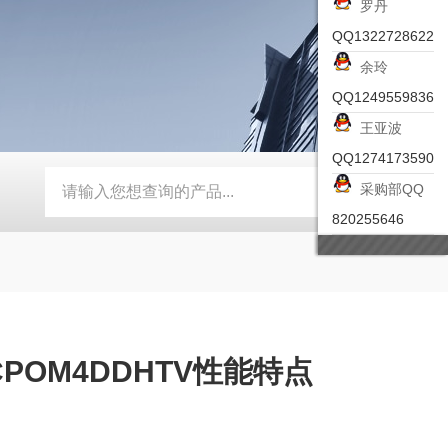
罗丹
QQ1322728622
余玲
QQ1249559836
王亚波
QQ1274173590
采购部QQ
-ZSEA-A
*皮尔兹PILZ安全激光扫描仪
RZMO-TER-010
820255646
POM4DDHTV性能特点