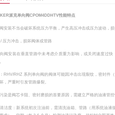
RKER派克单向阀CPOM4DDHTV性能特点
阀安装不当会破坏系统压力平衡，产生高压冲击或压力波动，损
 / 压力冲击，损坏阀体或管路
向阀安装在垂直管路中未考虑介质重力影响，或关闭速度过快（
。
：RHV/RHZ 系列单向阀的阀体可能因冲击出现裂纹，密封件
坏，严重时引发管路爆裂。
污染是阀芯卡阻、密封磨损的首要原因，需建立严格的油液管控
清洁度：新系统初次注油前，需清洗油箱、管路（用系统油液循环