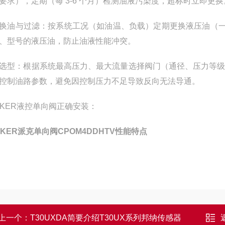
要求），定期（每 3-6 个月）检测油液污染度，超标时立即更换
换油与过滤：按系统工况（如油温、负载）定期更换液压油（一般 
、型号的液压油，防止油液性能冲突。
选型：根据系统最高压力、最大流量选择阀门（通径、压力等
控制油路参数，避免因控制压力不足导致反向无法导通。
RKER液控单向阀正确安装：
RKER派克单向阀CPOM4DDHTV性能特点
上一个：
T30UXDA简要介绍T30UX系列邦纳传感器