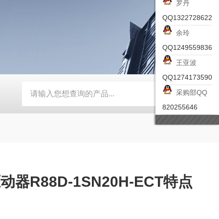
罗丹
QQ1322728622
余玲
QQ1249559836
王亚波
QQ1274173590
采购部QQ
-ZSEA-A
*皮尔兹PILZ安全激光扫描仪
RZMO-TER-010
820255646
器R88D-1SN20H-ECT特点