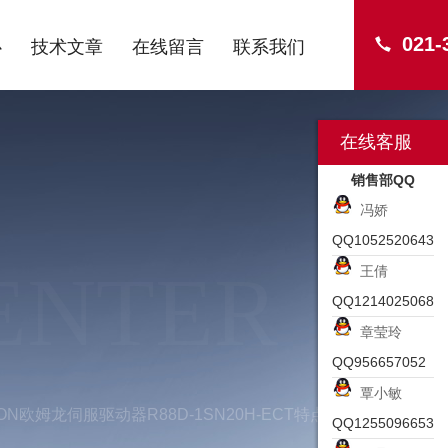
021-
心
技术文章
在线留言
联系我们
在线客服
销售部QQ
冯娇
QQ1052520643
ENTER
王倩
QQ1214025068
章莹玲
QQ956657052
覃小敏
ON欧姆龙伺服驱动器R88D-1SN20H-ECT特点
QQ1255096653