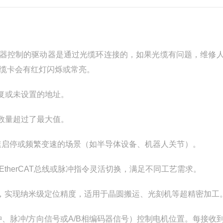
控制器控制的驱动器是通过光缆环连接的，如果光缆有问题，维修
缆卡会有红灯闪烁或常亮。
复或未设置的地址。
数量超过了最大值。
速启停或频繁变速的场景（如半导体设备、机器人关节）。
herCAT总线或脉冲指令灵活切换，满足不同工艺需求。
编码器，实现纳米级定位精度，适用于晶圆搬运、光刻机等超精密加工
脉冲、脉冲/方向信号或A/B相编码器信号）控制电机位置。每接收