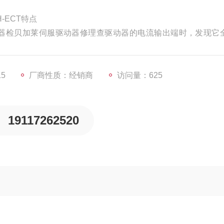
H-ECT特点
器检贝加莱伺服驱动器修理查驱动器的电流输出端时，发现它
沟通电源相隔离(变压器)。处理办法:能够用直流电压表检测观察
)毛病原因:无刷电机的相位搞错。
15
厂商性质：经销商
访问量：625
19117262520