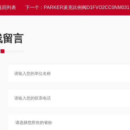
返回列表
下一个：
PARKER派克比例阀D1FVO2CC0NM0314功能
线留言