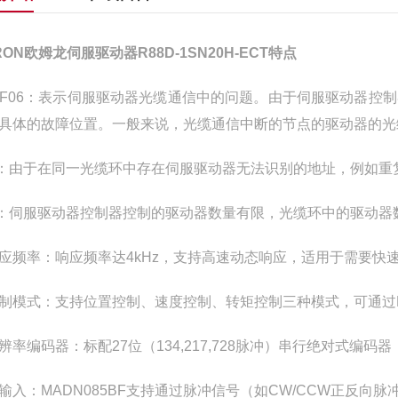
RON欧姆龙伺服驱动器R88D-1SN20H-ECT特点
1-F06：表示伺服驱动器光缆通信中的问题。由于伺服驱动器
具体的故障位置。一般来说，光缆通信中断的节点的驱动器的光
7：由于在同一光缆环中存在伺服驱动器无法识别的地址，例如重
8：伺服驱动器控制器控制的驱动器数量有限，光缆环中的驱动器
应频率：响应频率达4kHz，支持高速动态响应，适用于需要快
制模式：支持位置控制、速度控制、转矩控制三种模式，可通过Et
辨率编码器：标配27位（134,217,728脉冲）串行绝对式
输入：MADN085BF支持通过脉冲信号（如CW/CCW正反向