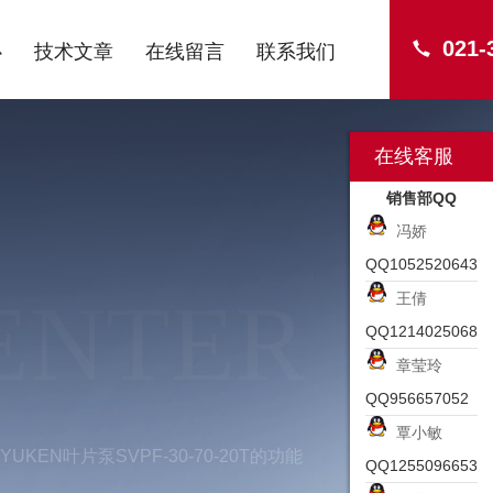
021-
心
技术文章
在线留言
联系我们
在线客服
销售部QQ
冯娇
QQ1052520643
ENTER
王倩
QQ1214025068
章莹玲
QQ956657052
覃小敏
YUKEN叶片泵SVPF-30-70-20T的功能
QQ1255096653