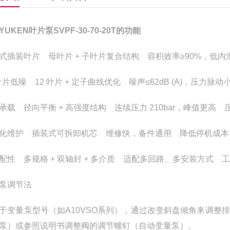
YUKEN叶片泵SVPF-30-70-20T的功能
式插装叶片 母叶片 + 子叶片复合结构 容积效率≥90%，低
 叶片低噪 12 叶片 + 定子曲线优化 噪声≤62dB (A)，压
承载 径向平衡 + 高强度结构 连续压力 210bar，峰值更高
化维护 插装式可拆卸机芯 维修快，备件通用 降低停机成本
配性 多规格 + 双轴封 + 多介质 适配多回路、多安装方式 
泵调节法
于变量泵型号（如A10VSO系列），通过改变斜盘倾角来调
泵）或参照说明书调整阀的调节螺钉（自动变量泵）。