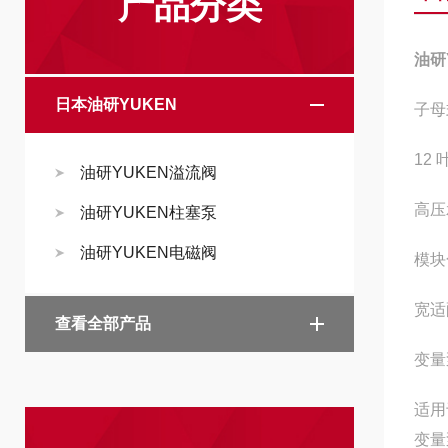
产品分类
油研
日本油研YUKEN
子母
12
油研YUKEN溢流阀
高压
油研YUKEN柱塞泵
油研YUKEN电磁阀
模块
宽适
查看全部产品
变量
适用
变量