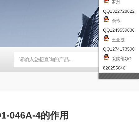
罗丹
QQ1322728622
余玲
QQ1249559836
王亚波
QQ1274173590
采购部QQ
-ZSEA-A
*皮尔兹PILZ安全激光扫描仪
RZMO-TER-010
820255646
1-046A-4的作用