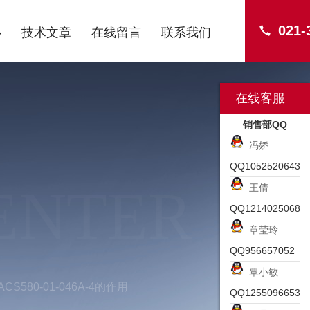
021-
心
技术文章
在线留言
联系我们
在线客服
销售部QQ
冯娇
QQ1052520643
ENTER
王倩
QQ1214025068
章莹玲
QQ956657052
覃小敏
CS580-01-046A-4的作用
QQ1255096653