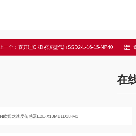
上一个：
喜开理CKD紧凑型气缸SSD2-L-16-15-NP40
在