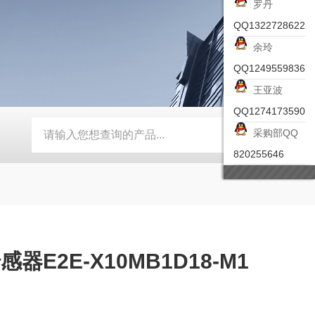
罗丹
QQ1322728622
余玲
QQ1249559836
王亚波
QQ1274173590
采购部QQ
-ZSEA-A
*皮尔兹PILZ安全激光扫描仪
RZMO-TER-010
820255646
E2E-X10MB1D18-M1