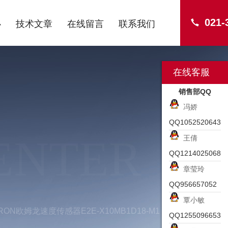
021-
心
技术文章
在线留言
联系我们
在线客服
销售部QQ
冯娇
QQ1052520643
ENTER
王倩
QQ1214025068
章莹玲
QQ956657052
覃小敏
RON欧姆龙速度传感器E2E-X10MB1D18-M1
QQ1255096653