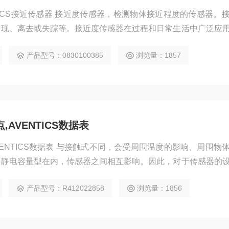
TICS接近传感器 接近度传感器，检测物体接近程度的传感器。
出现、离去或失踪等。接近度传感器在过程和日常生活中广泛应
与继电器或其他执行元件组成接近开关，以实现设备的自动控制
产品型号：0830100385
浏览量：1857
传感器的制造方法有多种，可分为磁感应器式和振荡器式两类。
AVENTICS数据表
VENTICS数据表 与接触式不同，会受周围温度的影响、周围物
、静电容量型在内，传感器之间相互影响。因此，对于传感器的
在感应型中，需要考虑周围金属的影响，而在静电容量型中则需
产品型号：R412022858
浏览量：1856