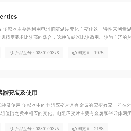
tics
tics 传感器主要是利用电阻值随温度变化而变化这一特性来测量
检测精度要求比较高的场合，这种传感器比较适用。较为广泛的
具有电阻温度系数大、线性、性能稳定、使用温度范围宽、加工
产品型号：0830100378
浏览量：1975
00℃范围内的温度。
传感器安装及使用
感器安装及使用 传感器中的电阻应变片具有金属的应变效应，即在
电阻值随之发生相应的变化。电阻应变片主要有金属和半导体两
、薄膜式之分。半导体应变片具有灵敏度高（通常是丝式、箔
产品型号：0830100375
浏览量：2188