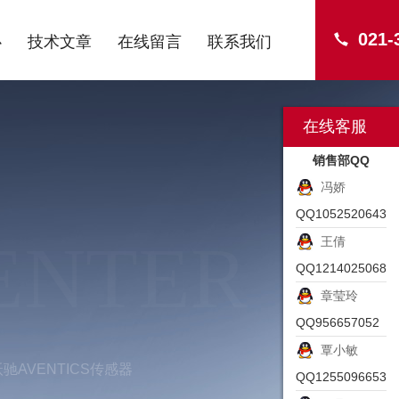
021-
心
技术文章
在线留言
联系我们
在线客服
销售部QQ
冯娇
QQ1052520643
ENTER
王倩
QQ1214025068
章莹玲
QQ956657052
覃小敏
驰AVENTICS传感器
QQ1255096653