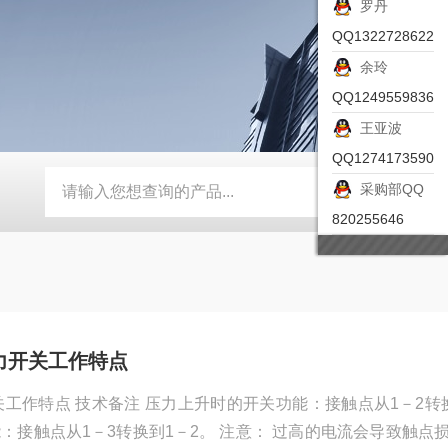
罗丹
QQ1322728622
余玲
QQ1249559836
王亚波
QQ1274173590
采购部QQ
-ZSEA-A
*皮尔兹PILZ安全激光扫描仪
RZMO-TER-010
820255646
压力开关工作特点
开关工作特点 技术备注 压力上升时的开关功能：接触点从1－2转
能：接触点从1－3转换到1－2。 注意： 过高的电流会导致触点