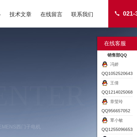
021-
心
技术文章
在线留言
联系我们
在线客服
销售部QQ
冯娇
QQ1052520643
ENTER
王倩
QQ1214025068
章莹玲
QQ956657052
覃小敏
IEMENS西门子电机
QQ1255096653