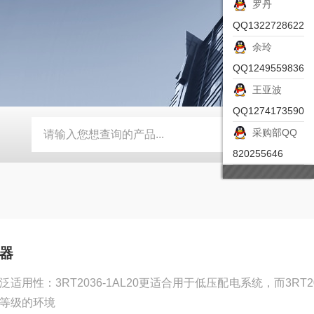
罗丹
QQ1322728622
余玲
QQ1249559836
王亚波
QQ1274173590
采购部QQ
-ZSEA-A
*皮尔兹PILZ安全激光扫描仪
RZMO-TER-010
820255646
触器
泛适用性：3RT2036-1AL20更适合用于低压配电系统，而3RT20
护等级的环境