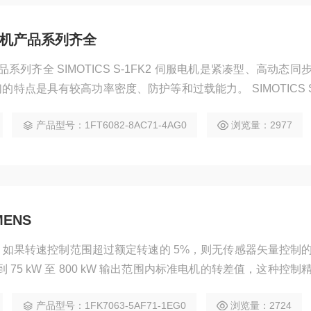
服电机产品系列齐全
品系列齐全 SIMOTICS S‑1FK2 伺服电机是紧凑型、高动态同
特点是具有较高功率密度、防护等和过载能力。 SIMOTICS S‑
，动态响应*，适合具有较低移动的高动态应用。 SIMOTICS S
产品型号：1FT6082-8AC71-4AG0
浏览量：2977
中等转动惯量移动的中到高进行、稳定的控制。
ENS
NS 如果转速控制范围超过额定转速的 5%，则无传感器矢量控制
。考虑到 75 kW 至 800 kW 输出范围内标准电机的转差值，这种控
在转速控制范围低于额定转速的 5% 时，控制精度大约为电机转差
产品型号：1FK7063-5AF71-1EG0
浏览量：2724