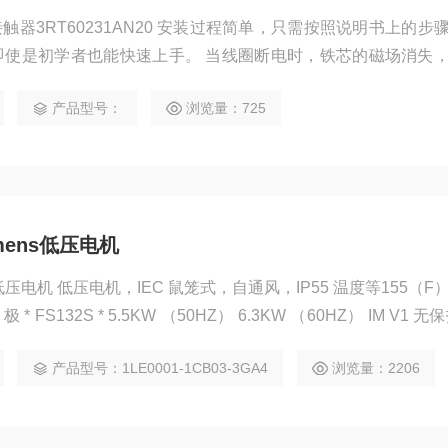
接触器3RT60231AN20 安装过程简单，只需按照说明书上的步
即使是初学者也能快速上手。 当线圈断电时，铁芯的磁场消失
过控制线圈的通断电来控制触点的闭合与断开，实现对负载电路
产品型号：
浏览量：725
时，根据法拉第电磁感应定律，会产生感应电动势
mens低压电机
低压电机 低压电机，IEC 鼠笼式，自通风，IP55 温度等155（F）
 * FS132S * 5.5KW （50HZ） 6.3KW （60HZ） IM V1 
0HZ
产品型号：1LE0001-1CB03-3GA4
浏览量：2206