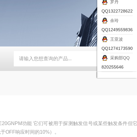
罗丹
QQ1322728622
余玲
QQ1249559836
王亚波
QQ1274173590
采购部QQ
-ZSEA-A
*皮尔兹PILZ安全激光扫描仪
RZMO-TER-010
820255646
P-E20GNPM功能 它们可被用于探测触发信号或某些触发条件但
于OFF响应时间的10%）。