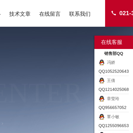
021-
心
技术文章
在线留言
联系我们
在线客服
销售部QQ
冯娇
QQ1052520643
ENTER
王倩
QQ1214025068
章莹玲
QQ956657052
覃小敏
QQ1255096653