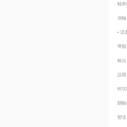
軸和
渦輪
• 
帶顯
輸出
設限
80
關輸
變送