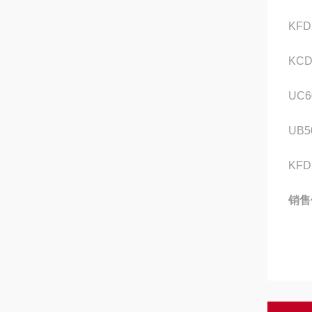
KFD
KCD
UC6
UB5
KFD
销售