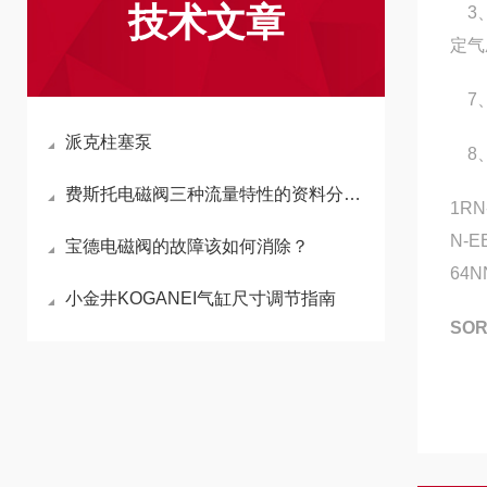
技术文章
3、
定气
7、
派克柱塞泵
8、
费斯托电磁阀三种流量特性的资料分为哪些
1RN
N-E
宝德电磁阀的故障该如何消除？
64N
小金井KOGANEI气缸尺寸调节指南
SO