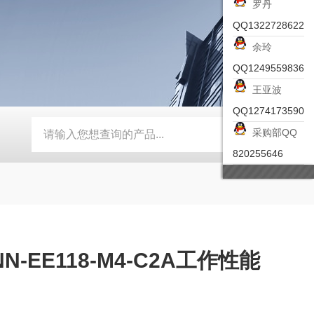
罗丹
QQ1322728622
余玲
QQ1249559836
王亚波
QQ1274173590
采购部QQ
-ZSEA-A
*皮尔兹PILZ安全激光扫描仪
RZMO-TER-010
820255646
-EE118-M4-C2A工作性能