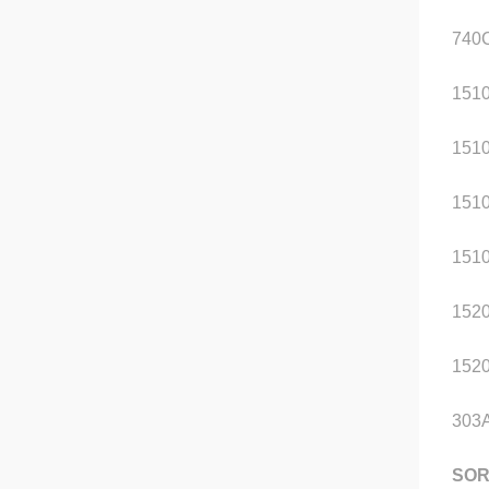
740
151
151
151
151
152
152
303
SO