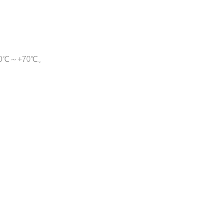
。
℃～+70℃。