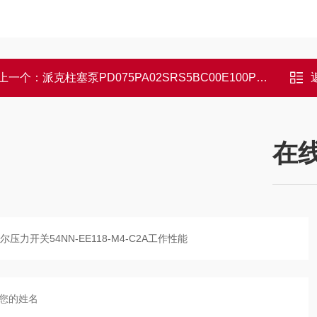
上一个：
派克柱塞泵PD075PA02SRS5BC00E100PBM2特点
在