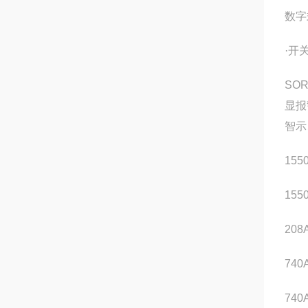
数字
·开
SO
显报
智示
155
155
208
740
740A