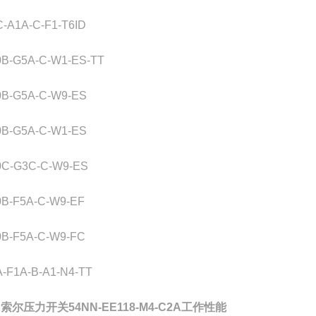
C-A1A-C-F1-T6ID
0B-G5A-C-W1-ES-TT
0B-G5A-C-W9-ES
0B-G5A-C-W1-ES
0C-G3C-C-W9-ES
0B-F5A-C-W9-EF
0B-F5A-C-W9-FC
A-F1A-B-A1-N4-TT
R索尔压力开关54NN-EE118-M4-C2A工作性能