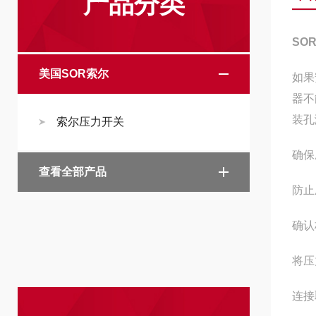
产品分类
SO
美国SOR索尔
如果
器不
装孔
索尔压力开关
确保
查看全部产品
防止
确认
将压
连接