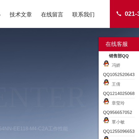
021-
心
技术文章
在线留言
联系我们
在线客服
销售部QQ
冯娇
QQ1052520643
ENTER
王倩
QQ1214025068
章莹玲
QQ956657052
覃小敏
NN-EE118-M4-C2A工作性能
QQ1255096653