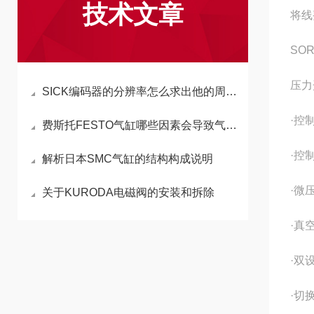
技术文章
将线
SO
压力
SICK编码器的分辨率怎么求出他的周期和频率？
·控
费斯托FESTO气缸哪些因素会导致气缸轴旋转和力不够？
·控制
解析日本SMC气缸的结构构成说明
·微
关于KURODA电磁阀的安装和拆除
·真空
·双
·切