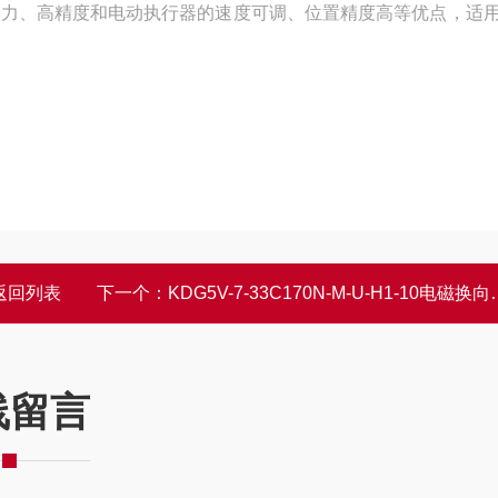
能力、高精度和电动执行器的速度可调、位置精度高等优点，适
返回列表
下一个：
KDG5V-7-33C170N-M-U-H1-10电磁换向阀VICKERS产品示意图
线留言