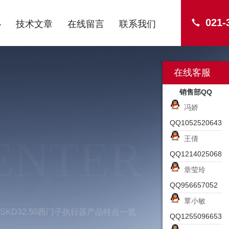
021-
心
技术文章
在线留言
联系我们
在线客服
销售部QQ
冯娇
QQ1052520643
ENTER
王倩
QQ1214025068
章莹玲
QQ956657052
覃小敏
SKD32.50西门子执行器产品特点一览
QQ1255096653