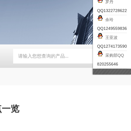
罗丹
QQ1322728622
余玲
QQ1249559836
王亚波
QQ1274173590
采购部QQ
-ZSEA-A
*皮尔兹PILZ安全激光扫描仪
RZMO-TER-010
820255646
点一览