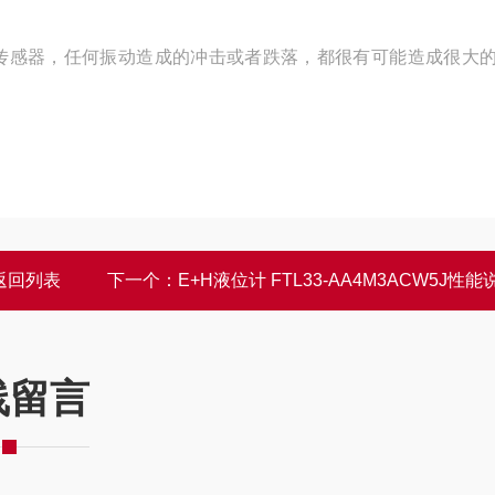
传感器，任何振动造成的冲击或者跌落，都很有可能造成很大
返回列表
下一个：
E+H液位计 FTL33-AA4M3ACW5J性能
线留言