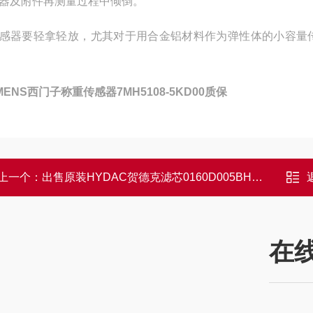
器及附件再测量过程中倾倒。
感器要轻拿轻放，尤其对于用合金铝材料作为弹性体的小容量
EMENS西门子称重传感器7MH5108-5KD00质保
上一个：
出售原装HYDAC贺德克滤芯0160D005BH4HC
在