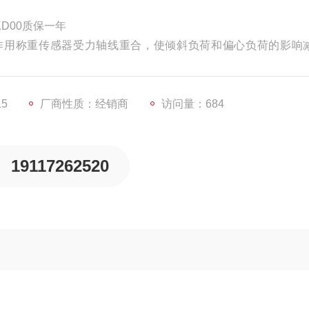
KD00质保一年
作用称重传感器受力轴线重合，使倾斜负荷和偏心负荷的影响
器的话，其底座的安装平面要使用水平仪调整直到水平；如果
15
厂商性质：经销商
访问量：684
安装面要尽量保持在一个水平面上，这样做的目的主要是为了
19117262520