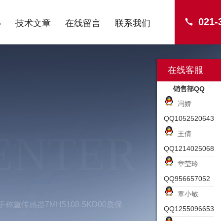
021-
心
技术文章
在线留言
联系我们
在线客服
销售部QQ
冯娇
QQ1052520643
ENTER
王倩
QQ1214025068
章莹玲
QQ956657052
覃小敏
子称重传感器7MH5108-5KD00质保
QQ1255096653