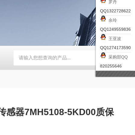
罗丹
QQ1322728622
余玲
QQ1249559836
王亚波
QQ1274173590
采购部QQ
-ZSEA-A
*皮尔兹PILZ安全激光扫描仪
RZMO-TER-010
820255646
感器7MH5108-5KD00质保