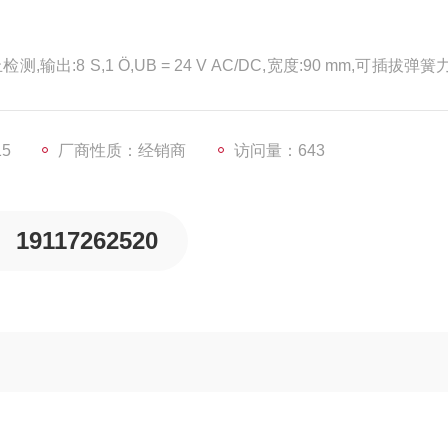
输出:8 S,1 Ö,UB = 24 V AC/DC,宽度:90 mm,可插拔弹簧
用。
15
厂商性质：经销商
访问量：643
19117262520