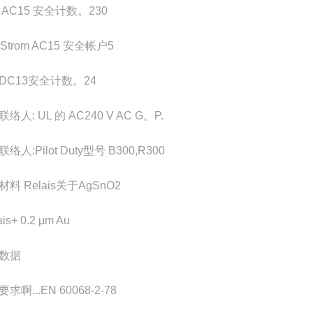
 AC15 安全计数。
230
.Strom AC15 安全帐户
5
DC13安全计数。
24
络人: UL 的 AC
240 V AC G。P.
络人:Pilot Duty
型号 B300,R300
料 Relais
关于AgSnO2
is
+ 0.2 μm Au
数据
要求啊...
EN 60068-2-78