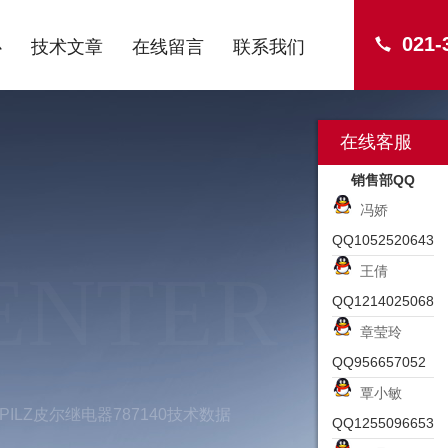
021-
心
技术文章
在线留言
联系我们
在线客服
销售部QQ
冯娇
QQ1052520643
ENTER
王倩
QQ1214025068
章莹玲
QQ956657052
覃小敏
PILZ皮尔继电器787140技术数据
QQ1255096653