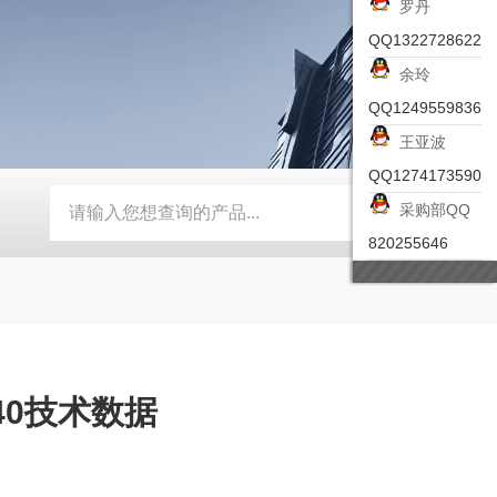
罗丹
QQ1322728622
余玲
QQ1249559836
王亚波
QQ1274173590
采购部QQ
-ZSEA-A
*皮尔兹PILZ安全激光扫描仪
RZMO-TER-010
820255646
140技术数据