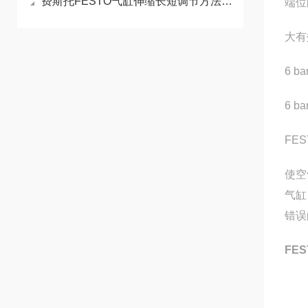
费斯托FESTO气缸伸缩长短调节方法分享
端位
大有
6 
6 
FE
使空
气缸
错误
FES