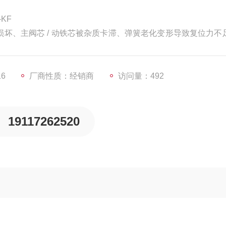
-KF
热损坏、主阀芯 / 动铁芯被杂质卡滞、弹簧老化变形导致复位力不
。
16
厂商性质：经销商
访问量：492
19117262520