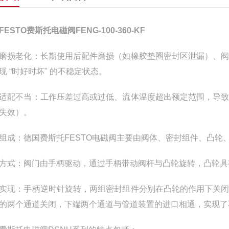
FESTO费斯托电磁阀FENG-100-360-KF
磨损老化：长期使用后配件磨损（如橡胶垫圈密封区泄漏）、
现 “时好时坏" 的不稳定状态。
适配不当：工作压差过高或过低、流体温度超出额定范围，导
失效）。
组成：德国费斯托FESTO电磁阀主要由阀体、密封组件、凸轮
方式：阀门由手柄驱动，通过手柄带动阀杆与凸轮旋转，凸轮具
实现：手柄逆时针旋转，两组密封组件分别在凸轮的作用下关
的两个通道关闭，下端两个通道与管道装置的进口相通，实现了