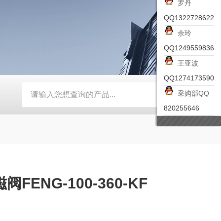
罗丹
QQ1322728622
余玲
QQ1249559836
王亚波
QQ1274173590
采购部QQ
-ZSEA-A
*皮尔兹PILZ安全激光扫描仪
RZMO-TER-010
820255646
FENG-100-360-KF