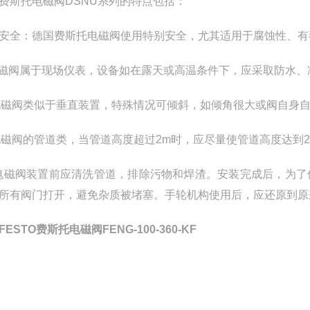
费斯托电磁阀DSNU系列的特点包括：
安全：德国费斯托电磁阀使用特别安全，尤其适用于腐蚀性、有
电磁阀属于现场仪表，设备如在露天或高温条件下，应采取防水
)电磁阀类似于垂直装置，特殊情况可倾斜，如倾角很大或阀自身
)电磁阀的管道类，当管道高度超过2m时，应尽量使管道高度达到
)电磁阀装置前应清洗管道，排除污物和焊渣。安装完成后，为
所有阀门打开，避免杂质被堵塞。手轮机构使用后，应还原到原
FESTO费斯托电磁阀FENG-100-360-KF