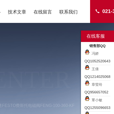
021-
心
技术文章
在线留言
联系我们
在线客服
销售部QQ
冯娇
QQ1052520643
ENTER
王倩
QQ1214025068
章莹玲
QQ956657052
覃小敏
FESTO费斯托电磁阀FENG-100-360-KF
QQ1255096653