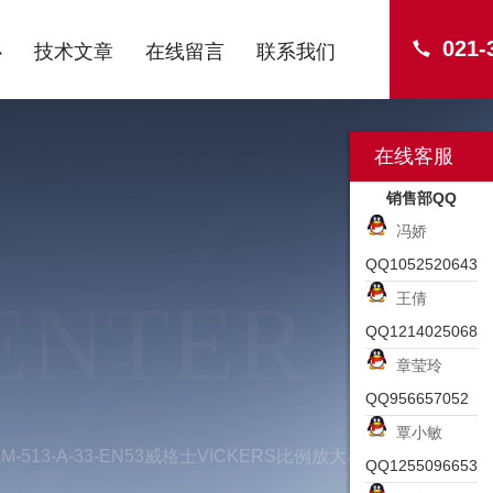
021-
心
技术文章
在线留言
联系我们
在线客服
销售部QQ
冯娇
QQ1052520643
ENTER
王倩
QQ1214025068
章莹玲
QQ956657052
覃小敏
AM-513-A-33-EN53威格士VICKERS比例放大器功能
QQ1255096653