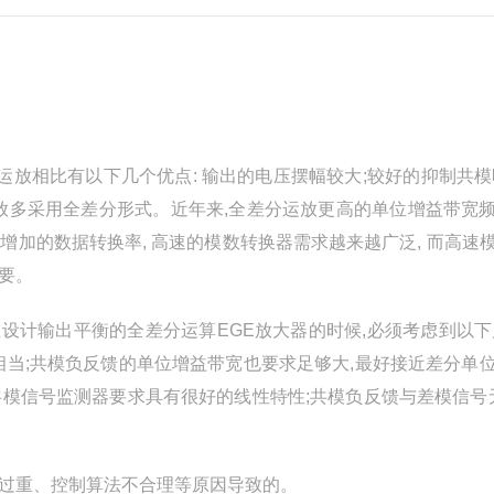
运放相比有以下几个优点: 输出的电压摆幅较大;较好的抑制共模
放多采用全差分形式。近年来,全差分运放更高的单位增益带宽
加的数据转换率, 高速的模数转换器需求越来越广泛, 而高速
要。
在设计输出平衡的全差分运算EGE放大器的时候,必须考虑到以下
相当;共模负反馈的单位增益带宽也要求足够大,最好接近差分单
共模信号监测器要求具有很好的线性特性;共模负反馈与差模信号无
过重、控制算法不合理等原因导致的。