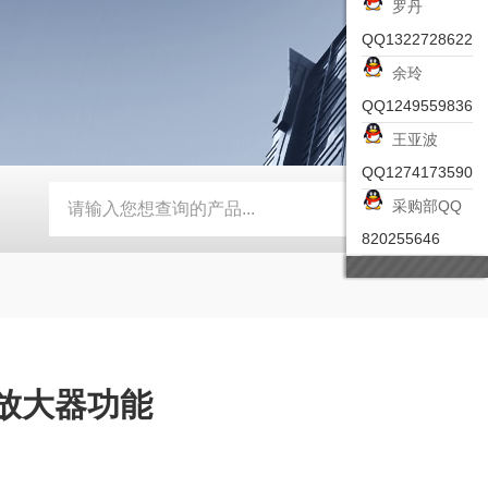
罗丹
QQ1322728622
余玲
QQ1249559836
王亚波
QQ1274173590
采购部QQ
-ZSEA-A
*皮尔兹PILZ安全激光扫描仪
RZMO-TER-010
820255646
例放大器功能