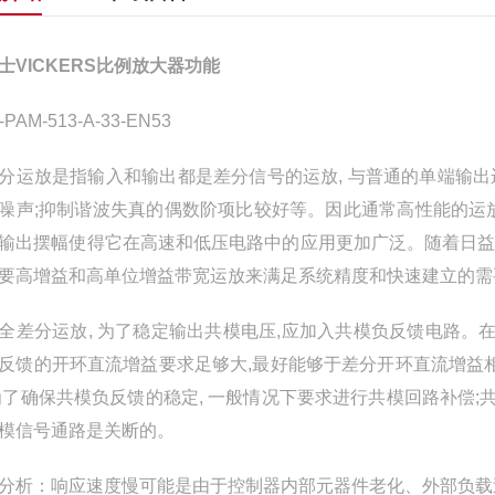
士VICKERS比例放大器功能
-PAM-513-A-33-EN53
分运放是指输入和输出都是差分信号的运放, 与普通的单端输出
噪声;抑制谐波失真的偶数阶项比较好等。因此通常高性能的运
输出摆幅使得它在高速和低压电路中的应用更加广泛。随着日益增
要高增益和高单位增益带宽运放来满足系统精度和快速建立的需
全差分运放, 为了稳定输出共模电压,应加入共模负反馈电路。
反馈的开环直流增益要求足够大,最好能够于差分开环直流增益
为了确保共模负反馈的稳定, 一般情况下要求进行共模回路补偿;
模信号通路是关断的。
分析：响应速度慢可能是由于控制器内部元器件老化、外部负载