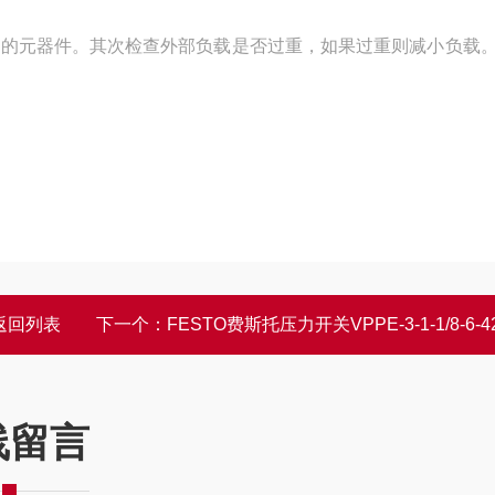
新的元器件。其次检查外部负载是否过重，如果过重则减小负载
返回列表
下一个：
FESTO费斯托压力开关VPPE-3-1-1/8-6-420-E
线留言