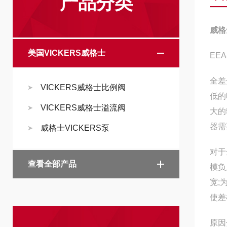
产品分类
威格
美国VICKERS威格士
EEA
全差
VICKERS威格士比例阀
低的
VICKERS威格士溢流阀
大的
器需
威格士VICKERS泵
对于
查看全部产品
模负
宽;
使差
原因