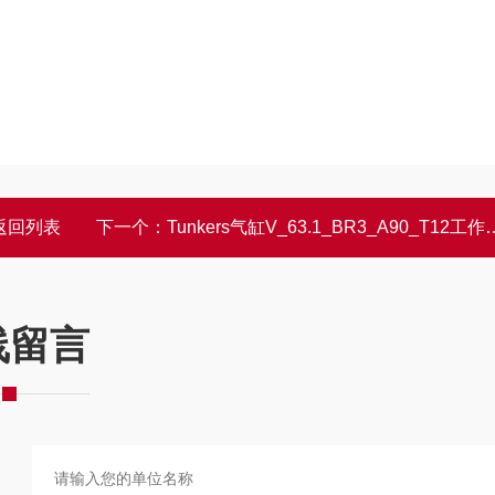
返回列表
下一个：
Tunkers气缸V_63.1_BR3_A90_T12工作性能
线留言