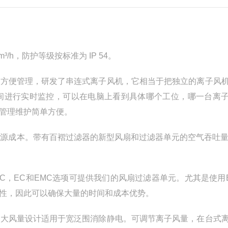
/h，防护等级按标准为 IP 54。
了方便管理，研发了串连式离子风机，它相当于把独立的离子风
间进行实时监控，可以在电脑上看到具体哪个工位，哪一台离
管理维护简单方便。
时降低能源成本。带有百褶过滤器的新型风扇和过滤器单元的空气吞吐量
DC，EC和EMC选项可提供我们的风扇过滤器单元。尤其是使用
性，因此可以确保大量的时间和成本优势。
型大风量设计适用于宽泛围消除静电。可调节离子风量，在台式