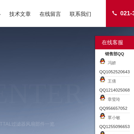
021-
心
技术文章
在线留言
联系我们
在线客服
销售部QQ
冯娇
QQ1052520643
ENTER
王倩
QQ1214025068
章莹玲
QQ956657052
覃小敏
00RITTAL过滤器风扇部件一览
QQ1255096653