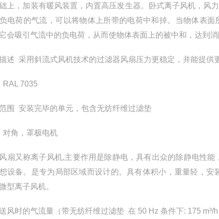
础上，加装有暖风装置，内置高压发生器。卧式离子风机，风
负电荷的气流，可以将物体上所带的电荷中和掉。当物体表面
它会吸引气流中的负电荷，从而使物体表面上的被中和，达到消
描述 采用斜流式风机技术的过滤器风扇压力更稳定，并能提供
RAL 7035
范围 安装完毕的单元，包含无纺纤维过滤垫
 对角，罩极电机
风扇又称离子风机,主要作用是除静电，具有出众的除静电性能
想设备。是专为局部区域而设计的。具有体积小，重量轻，安
微型离子风机。
送风时的气流量（带无纺纤维过滤垫 在 50 Hz 条件下: 175 m³/