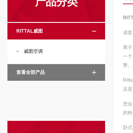
产品分类
RI
RITTAL威图
成套
离子
威图空调
一个
警。
查看全部产品
Ri
这是
您会
的粉
卧式