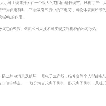
力大小可由调速开关在一个很大的范围内进行调节。风机可产生
所带为负电荷时，它会吸引气流中的正电荷，当物体表面所带
除静电的作用。
更恒定的气流。斜流式出风技术可实现控制机柜的均匀散热。
，防止静电污染及破坏。 是电子生产线，维修台等个人型静电
装方便等特点。 一般分为台式离子风机，卧式离子风机，悬挂
h