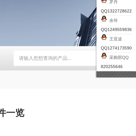
罗丹
QQ1322728622
余玲
QQ1249559836
王亚波
QQ1274173590
采购部QQ
-ZSEA-A
*皮尔兹PILZ安全激光扫描仪
RZMO-TER-010
820255646
部件一览