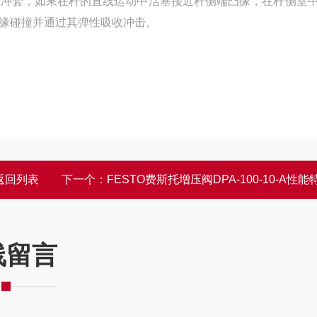
缓冲套，如果在杆的直线运动中活塞接近杆侧端凸缘，在杆侧室
缘碰撞并通过其弹性吸收冲击。
返回列表
下一个：
FESTO费斯托增压阀DPA-100-10-A性能
线留言