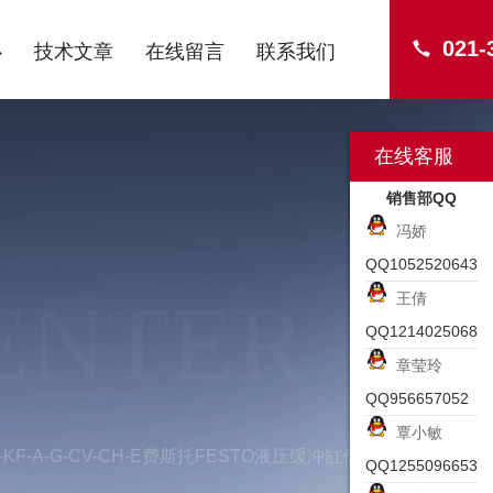
021-
心
技术文章
在线留言
联系我们
在线客服
销售部QQ
冯娇
QQ1052520643
ENTER
王倩
QQ1214025068
章莹玲
QQ956657052
覃小敏
40-KF-A-G-CV-CH-E费斯托FESTO液压缓冲缸作用
QQ1255096653