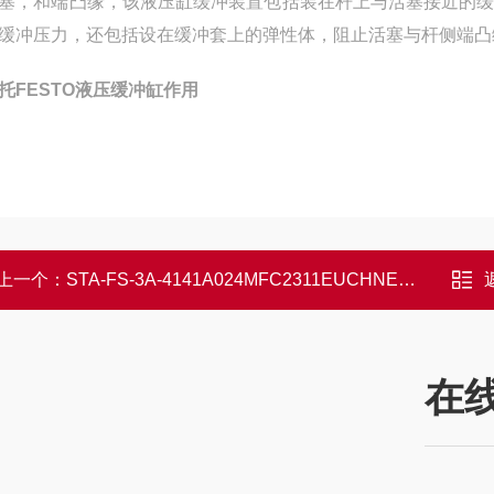
塞，和端凸缘，该液压缸缓冲装置包括装在杆上与活塞接近的
缓冲压力，还包括设在缓冲套上的弹性体，阻止活塞与杆侧端凸
托FESTO液压缓冲缸作用
上一个：
STA-FS-3A-4141A024MFC2311EUCHNER安士能安全门锁有货
在