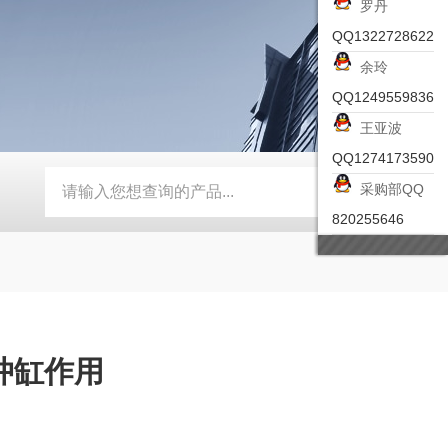
罗丹
QQ1322728622
余玲
QQ1249559836
王亚波
QQ1274173590
采购部QQ
-ZSEA-A
*皮尔兹PILZ安全激光扫描仪
RZMO-TER-010
820255646
冲缸作用