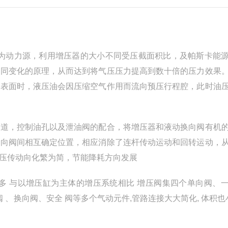
作为动力源，利用增压器的大小不同受压截面积比，及帕斯卡能
不同变化的原理，从而达到将气压压力提高到数十倍的压力效果
）表面时，液压油会因压缩空气作用而流向预压行程腔，此时油
油道，控制油孔以及泄油阀的配合，将增压器和液动换向阀有机
换向阀间相互确定位置，相应消除了连杆传动运动和回转运动，
压传动向化繁为简，节能降耗方向发展
得多 与以增压缸为主体的增压系统相比 增压阀集四个单向阀、
、换向阀、安全 阀等多个气动元件,管路连接大大简化, 体积也小