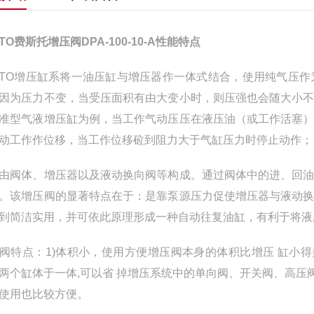
STO费斯托增压阀DPA-100-10-A性能特点
STO增压缸系将一油压缸与增压器作一体式结合，使用纯气压
因为压力不变，当受压面积有由大变小时，则压强也会随大小
准型气液增压缸为例，当工作气动压压在液压油（或工作活塞
动工作作位移，当工作位移砬到阻力大于气缸压力时停止动作；
由阀体、增压器以及液动换向阀等构成。通过阀体中的进、回
。该增压阀的显著特点在于：是靠泵源压力促使增压器与液动
到简洁实用，并可依此原理形成一种自动往复油缸，有利于将液
阀特点：1)体积小，使用方便增压阀本身的体积比增压 缸小
两个缸体于一体,可以省 掉增压系统中的单向阀、开关阀、高压阀 
使用也比较方便。