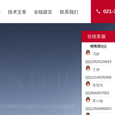
021-
心
技术文章
在线留言
联系我们
在线客服
销售部QQ
冯娇
QQ1052520643
ENTER
王倩
QQ1214025068
章莹玲
QQ956657052
覃小敏
STO费斯托增压阀DPA-100-10-A性能特点
QQ1255096653