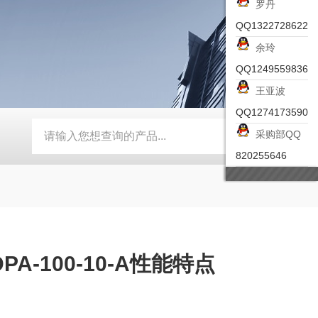
罗丹
QQ1322728622
余玲
QQ1249559836
王亚波
QQ1274173590
采购部QQ
-ZSEA-A
*皮尔兹PILZ安全激光扫描仪
RZMO-TER-010
820255646
A-100-10-A性能特点