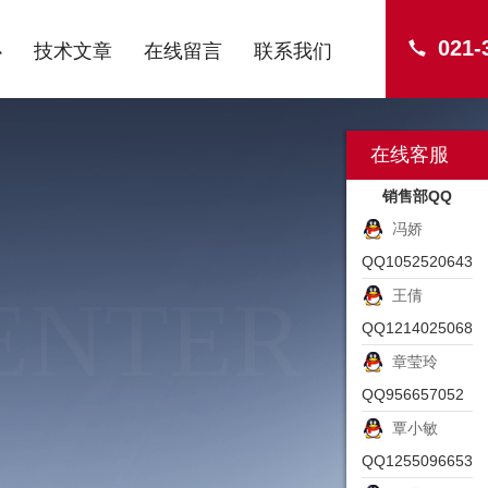
021-
心
技术文章
在线留言
联系我们
在线客服
销售部QQ
冯娇
QQ1052520643
ENTER
王倩
QQ1214025068
章莹玲
QQ956657052
覃小敏
QQ1255096653