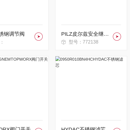
锈钢调节阀
PILZ皮尔兹安全继电器
：
型号：772138
WORX阀门开关
HYDAC不锈钢滤芯