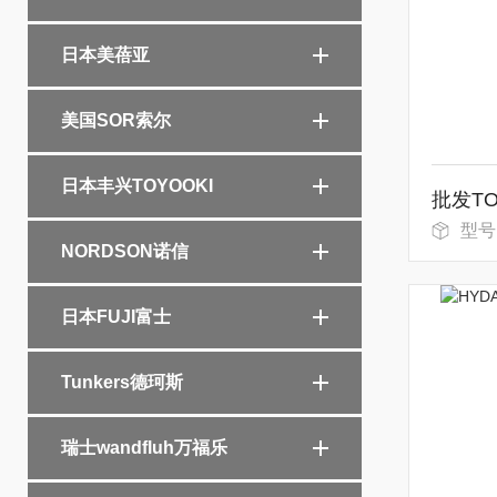
日本美蓓亚
美国SOR索尔
日本丰兴TOYOOKI
型号：
NORDSON诺信
日本FUJI富士
Tunkers德珂斯
瑞士wandfluh万福乐