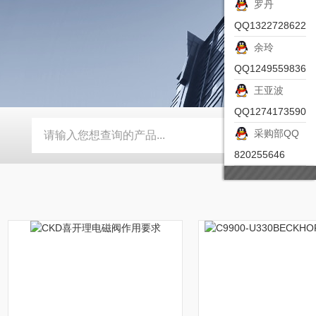
罗丹
QQ1322728622
余玲
QQ1249559836
王亚波
QQ1274173590
采购部QQ
-ZSEA-A
*皮尔兹PILZ安全激光扫描仪
RZMO-TER-010
820255646