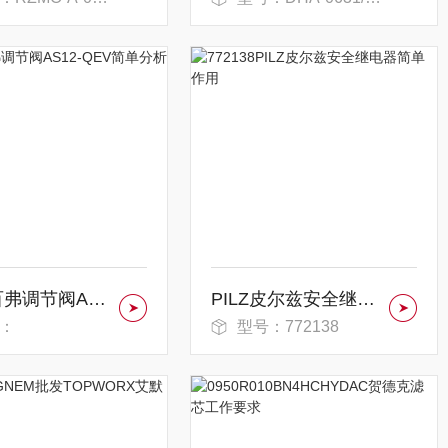
Bifold百弗调节阀AS12-QEV简单分析
PILZ皮尔兹安全继电器简单作用
：
型号：772138