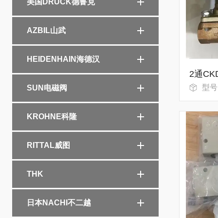
美国DRUCK德鲁克
AZBIL山武
HEIDENHAIN海德汉
型号：AD
SUN电磁阀
KROHNE科隆
RITTAL威图
THK
日本NACHI不二越