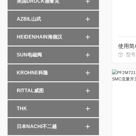
美国DRUCK德鲁克
AZBIL山武
HEIDENHAIN海德汉
型号：ZP
SUN电磁阀
KROHNE科隆
RITTAL威图
THK
日本NACHI不二越