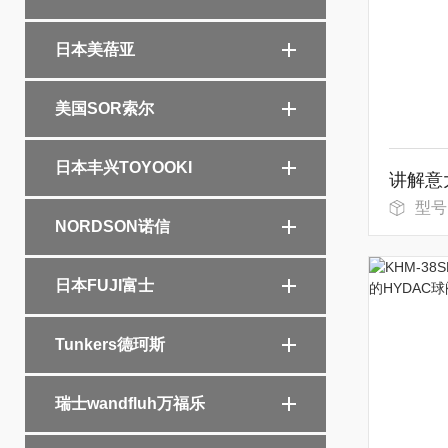
日本美蓓亚
美国SOR索尔
日本丰兴TOYOOKI
型号：DL
NORDSON诺信
日本FUJI富士
Tunkers德珂斯
瑞士wandfluh万福乐