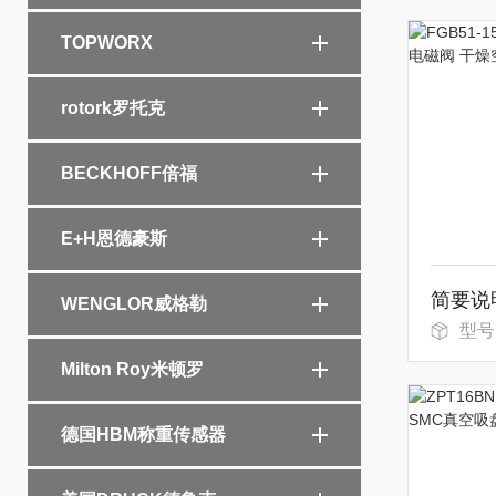
TOPWORX
rotork罗托克
BECKHOFF倍福
E+H恩德豪斯
WENGLOR威格勒
型号：FG
Milton Roy米顿罗
德国HBM称重传感器