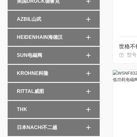
美国DRUCK德鲁克
AZBIL山武
HEIDENHAIN海德汉
型号：H
SUN电磁阀
KROHNE科隆
RITTAL威图
THK
日本NACHI不二越