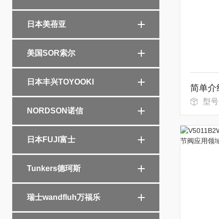
日本美蓓亚
美国SOR索尔
日本丰兴TOYOOKI
型号
NORDSON诺信
日本FUJI富士
Tunkers德珂斯
瑞士wandfluh万福乐