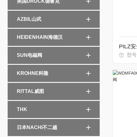
美国DRUCK德鲁克
AZBIL山武
HEIDENHAIN海德汉
PILZ
型号
SUN电磁阀
KROHNE科隆
RITTAL威图
THK
日本NACHI不二越