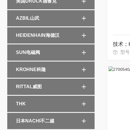
美国DRUCK德鲁克
AZBIL山武
HEIDENHAIN海德汉
型号：PGP
SUN电磁阀
KROHNE科隆
RITTAL威图
THK
日本NACHI不二越