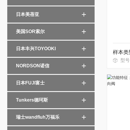
日本美蓓亚
美国SOR索尔
日本丰兴TOYOOKI
型号
NORDSON诺信
日本FUJI富士
Tunkers德珂斯
瑞士wandfluh万福乐